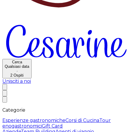
Cerca
Qualsiasi data
·
2
Ospiti
Unisciti a noi
Categorie
Esperienze gastronomiche
Corsi di Cucina
Tour
enogastronomici
Gift Card
Aziende
Team Building
Agenti di viaggio