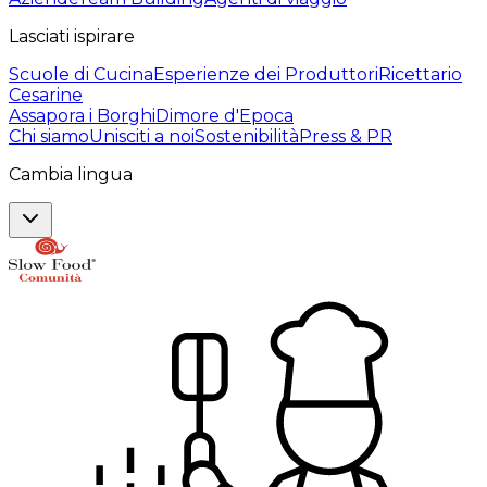
Lasciati ispirare
Scuole di Cucina
Esperienze dei Produttori
Ricettario
Cesarine
Assapora i Borghi
Dimore d'Epoca
Chi siamo
Unisciti a noi
Sostenibilità
Press & PR
Cambia lingua