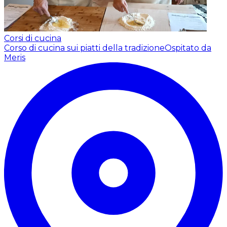
Corsi di cucina
Corso di cucina sui piatti della tradizione
Ospitato da
Meris