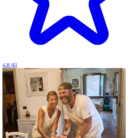
4.8
(
6
)