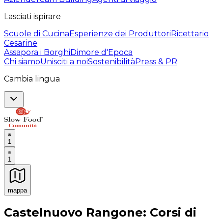
Lasciati ispirare
Scuole di Cucina
Esperienze dei Produttori
Ricettario
Cesarine
Assapora i Borghi
Dimore d'Epoca
Chi siamo
Unisciti a noi
Sostenibilità
Press & PR
Cambia lingua
1
1
mappa
Esperienze culinarie indimenticabili: Esperienze gastro
Castelnuovo Rangone: Corsi di