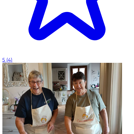
5
(
4
)