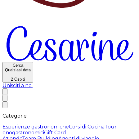
Cerca
Qualsiasi data
·
2
Ospiti
Unisciti a noi
Categorie
Esperienze gastronomiche
Corsi di Cucina
Tour
enogastronomici
Gift Card
Aziende
Team Building
Agenti di viaggio