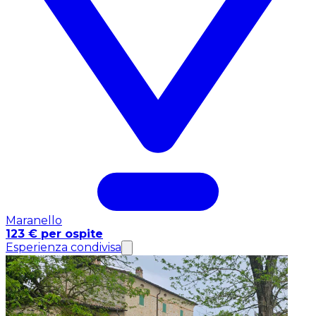
Maranello
123 € per ospite
Esperienza condivisa