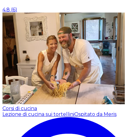
4.8
(
6
)
Corsi di cucina
Lezione di cucina sui tortellini
Ospitato da Meris