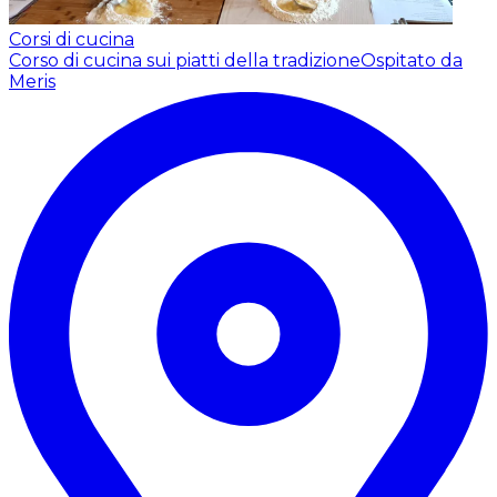
Corsi di cucina
Corso di cucina sui piatti della tradizione
Ospitato da
Meris