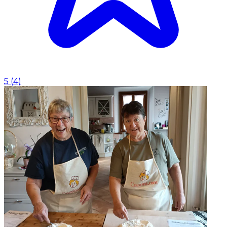
5
(
4
)