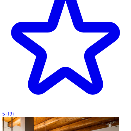
5
(
19
)