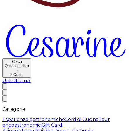
Cerca
Qualsiasi data
·
2
Ospiti
Unisciti a noi
Categorie
Esperienze gastronomiche
Corsi di Cucina
Tour
enogastronomici
Gift Card
Aziende
Team Building
Agenti di viaggio