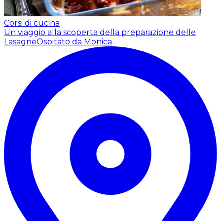
Corsi di cucina
Un viaggio alla scoperta della preparazione delle
Lasagne
Ospitato da Monica