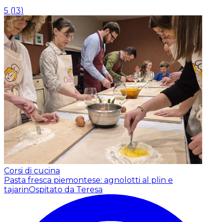
5
(
13
)
Corsi di cucina
Pasta fresca piemontese: agnolotti al plin e
tajarin
Ospitato da Teresa