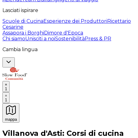
Lasciati ispirare
Scuole di Cucina
Esperienze dei Produttori
Ricettario
Cesarine
Assapora i Borghi
Dimore d'Epoca
Chi siamo
Unisciti a noi
Sostenibilità
Press & PR
Cambia lingua
1
1
mappa
Esperienze culinarie indimenticabili: Esperienze gastro
Villanova d'Asti: Corsi di cucina