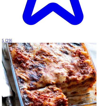
5
(
29
)