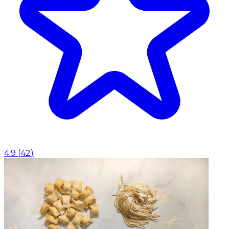
4.9
(
42
)