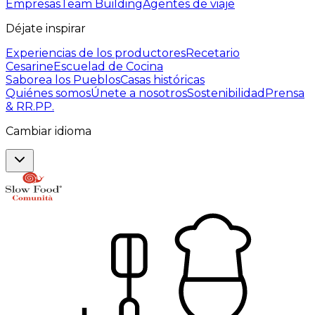
Empresas
Team Building
Agentes de viaje
Déjate inspirar
Experiencias de los productores
Recetario
Cesarine
Escuelad de Cocina
Saborea los Pueblos
Casas históricas
Quiénes somos
Únete a nosotros
Sostenibilidad
Prensa
& RR.PP.
Cambiar idioma