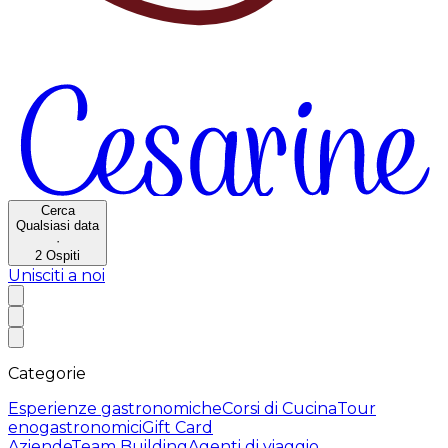
Cerca
Qualsiasi data
·
2
Ospiti
Unisciti a noi
Categorie
Esperienze gastronomiche
Corsi di Cucina
Tour
enogastronomici
Gift Card
Aziende
Team Building
Agenti di viaggio