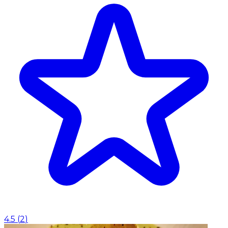
4.5
(
2
)