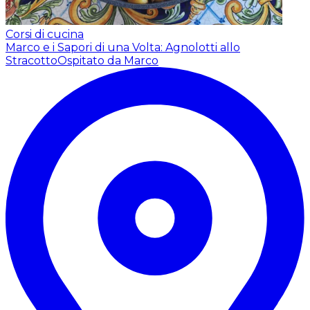
Corsi di cucina
Marco e i Sapori di una Volta: Agnolotti allo
Stracotto
Ospitato da Marco