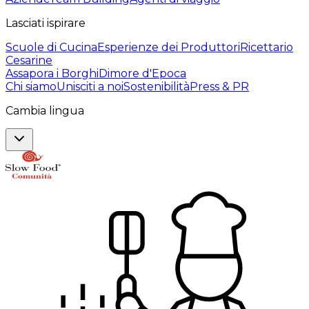
Lasciati ispirare
Scuole di Cucina
Esperienze dei Produttori
Ricettario
Cesarine
Assapora i Borghi
Dimore d'Epoca
Chi siamo
Unisciti a noi
Sostenibilità
Press & PR
Cambia lingua