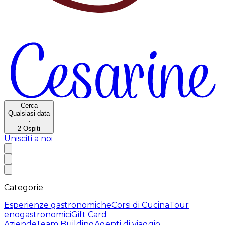
Cerca
Qualsiasi data
·
2
Ospiti
Unisciti a noi
Categorie
Esperienze gastronomiche
Corsi di Cucina
Tour
enogastronomici
Gift Card
Aziende
Team Building
Agenti di viaggio