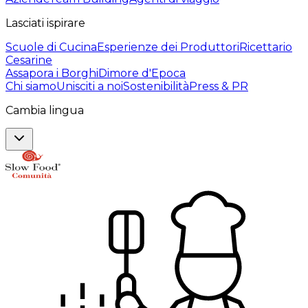
Lasciati ispirare
Scuole di Cucina
Esperienze dei Produttori
Ricettario
Cesarine
Assapora i Borghi
Dimore d'Epoca
Chi siamo
Unisciti a noi
Sostenibilità
Press & PR
Cambia lingua