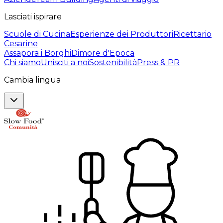
Lasciati ispirare
Scuole di Cucina
Esperienze dei Produttori
Ricettario
Cesarine
Assapora i Borghi
Dimore d'Epoca
Chi siamo
Unisciti a noi
Sostenibilità
Press & PR
Cambia lingua