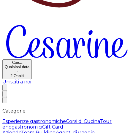
Cerca
Qualsiasi data
·
2
Ospiti
Unisciti a noi
Categorie
Esperienze gastronomiche
Corsi di Cucina
Tour
enogastronomici
Gift Card
Aziende
Team Building
Agenti di viaggio