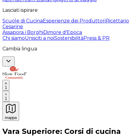
Lasciati ispirare
Scuole di Cucina
Esperienze dei Produttori
Ricettario
Cesarine
Assapora i Borghi
Dimore d'Epoca
Chi siamo
Unisciti a noi
Sostenibilità
Press & PR
Cambia lingua
1
1
mappa
Esperienze culinarie indimenticabili: Esperienze gastro
Vara Superiore: Corsi di cucina