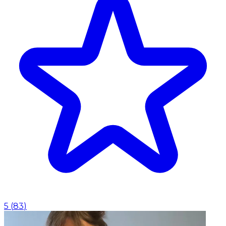
5
(
83
)