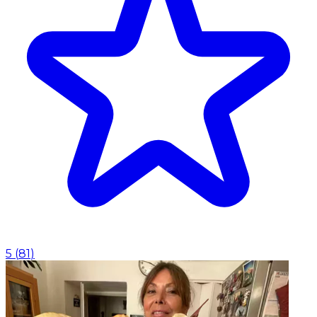
5
(
81
)