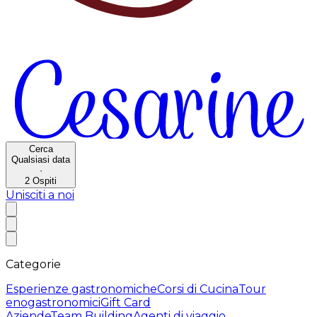
Cerca
Qualsiasi data
·
2
Ospiti
Unisciti a noi
Categorie
Esperienze gastronomiche
Corsi di Cucina
Tour
enogastronomici
Gift Card
Aziende
Team Building
Agenti di viaggio