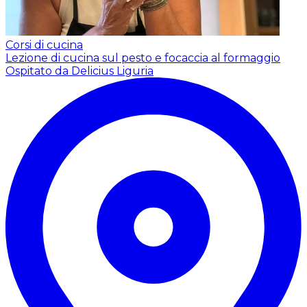
Corsi di cucina
Lezione di cucina sul pesto e focaccia al formaggio
Ospitato da Delicius Liguria