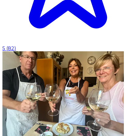
5
(
82
)