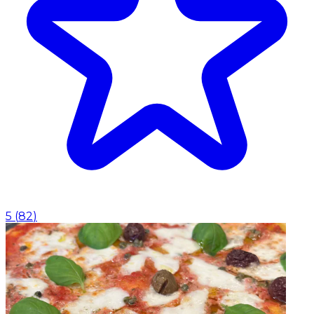
5
(
82
)