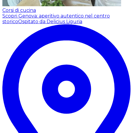
Corsi di cucina
Scopri Genova: aperitivo autentico nel centro
storico
Ospitato da Delicius Liguria