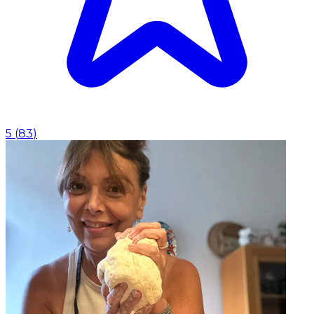
5
(
83
)