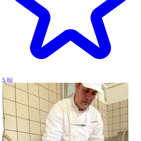
5
(
6
)