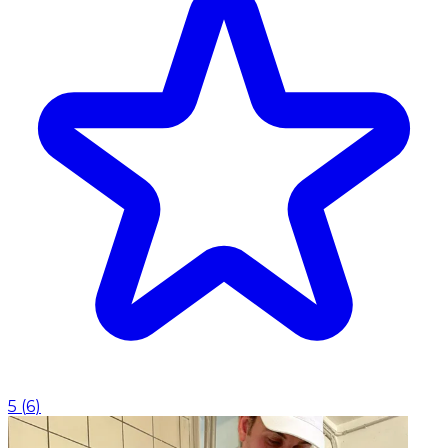
5
(
6
)