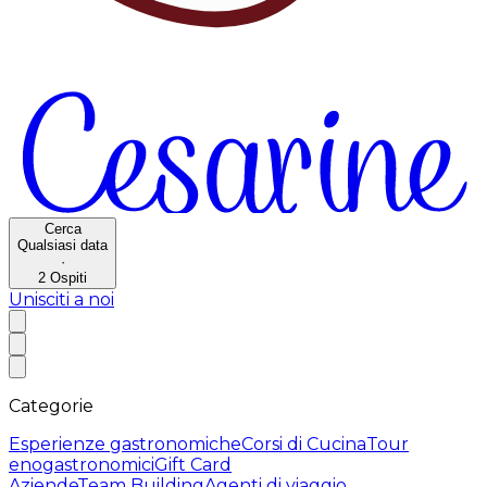
Cerca
Qualsiasi data
·
2
Ospiti
Unisciti a noi
Categorie
Esperienze gastronomiche
Corsi di Cucina
Tour
enogastronomici
Gift Card
Aziende
Team Building
Agenti di viaggio