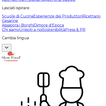
Lasciati ispirare
Scuole di Cucina
Esperienze dei Produttori
Ricettario
Cesarine
Assapora i Borghi
Dimore d'Epoca
Chi siamo
Unisciti a noi
Sostenibilità
Press & PR
Cambia lingua