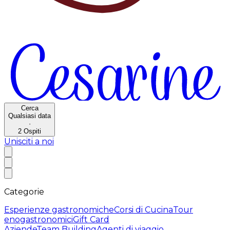
Cerca
Qualsiasi data
·
2
Ospiti
Unisciti a noi
Categorie
Esperienze gastronomiche
Corsi di Cucina
Tour
enogastronomici
Gift Card
Aziende
Team Building
Agenti di viaggio