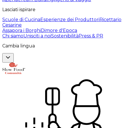
Lasciati ispirare
Scuole di Cucina
Esperienze dei Produttori
Ricettario
Cesarine
Assapora i Borghi
Dimore d'Epoca
Chi siamo
Unisciti a noi
Sostenibilità
Press & PR
Cambia lingua