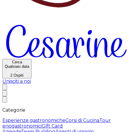
Cerca
Qualsiasi data
·
2
Ospiti
Unisciti a noi
Categorie
Esperienze gastronomiche
Corsi di Cucina
Tour
enogastronomici
Gift Card
Aziende
Team Building
Agenti di viaggio