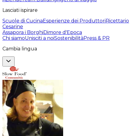
Lasciati ispirare
Scuole di Cucina
Esperienze dei Produttori
Ricettario
Cesarine
Assapora i Borghi
Dimore d'Epoca
Chi siamo
Unisciti a noi
Sostenibilità
Press & PR
Cambia lingua