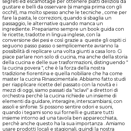
segreti ed escamotage per ottenere piatti deliziosi da
gustare e belli da osservare (si mangia prima con gli
occhi!), ma molto spesso anche le tecniche , come per
fare la pasta, le correzioni, quando si sbaglia un
passaggio, le alternative quando manca un
ingrediente. Prepariamo sempre un book guida con
le ricette, tradotte in lingua inglese, con la
conversione dei pesi e così grazie a queste gli ospiti ci
seguono passo passo o semplicemente avranno la
possibilità di replicare una volta giunti a casa loro. Ci
piace parlare non solo di cucina, ma anche della storia
della cucina e delle sue trasformazioni, distinguendo "
la cucina povera ", che è la forza della nostra
tradizione fiorentina e quella nobiliare che ha come
master la cucina Rinascimentale. Abbiamo fatto studi
per riapplicare ricette del passato con la novità e i
mezzi di oggi, siamo passati da "sclavi" a direttori di
orchestra perchè la cucina richiede un insieme di
elementi da guidare, interagire, interscambiarsi, con
assoli e sinfonie. Si possono sentire odori e suoni,
quando i tegami sono sui fornelli e gustare tutti
insieme intorno ad una tavola ben apparecchiata,
perchè anche questo ha la sua importanza . Amiamo
usare prodotti locali e stagionali, quindi la nostra