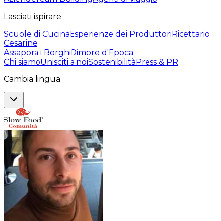
Lasciati ispirare
Scuole di Cucina
Esperienze dei Produttori
Ricettario
Cesarine
Assapora i Borghi
Dimore d'Epoca
Chi siamo
Unisciti a noi
Sostenibilità
Press & PR
Cambia lingua