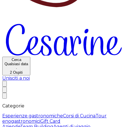
Cerca
Qualsiasi data
·
2
Ospiti
Unisciti a noi
Categorie
Esperienze gastronomiche
Corsi di Cucina
Tour
enogastronomici
Gift Card
Aziende
Team Building
Agenti di viaggio