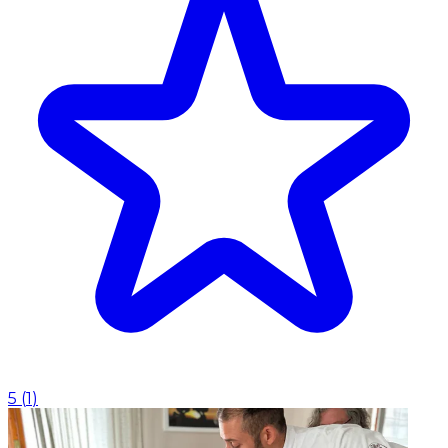
5
(
1
)