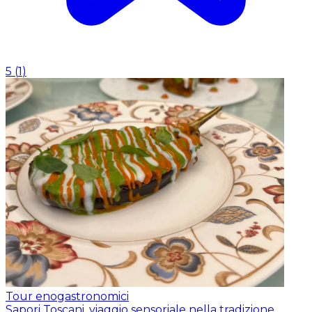
5
(
1
)
Tour enogastronomici
Sapori Toscani, viaggio sensoriale nella tradizione