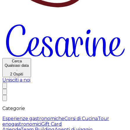
Cerca
Qualsiasi data
·
2
Ospiti
Unisciti a noi
Categorie
Esperienze gastronomiche
Corsi di Cucina
Tour
enogastronomici
Gift Card
Aziende
Team Building
Agenti di viaggio