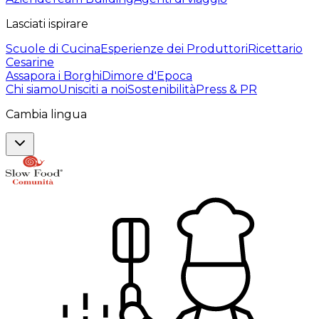
Lasciati ispirare
Scuole di Cucina
Esperienze dei Produttori
Ricettario
Cesarine
Assapora i Borghi
Dimore d'Epoca
Chi siamo
Unisciti a noi
Sostenibilità
Press & PR
Cambia lingua