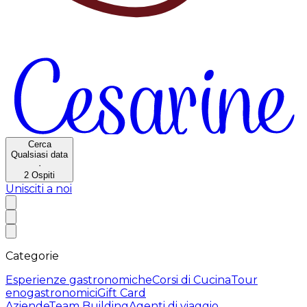
Cerca
Qualsiasi data
·
2
Ospiti
Unisciti a noi
Categorie
Esperienze gastronomiche
Corsi di Cucina
Tour
enogastronomici
Gift Card
Aziende
Team Building
Agenti di viaggio