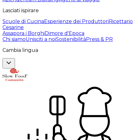
Lasciati ispirare
Scuole di Cucina
Esperienze dei Produttori
Ricettario
Cesarine
Assapora i Borghi
Dimore d'Epoca
Chi siamo
Unisciti a noi
Sostenibilità
Press & PR
Cambia lingua