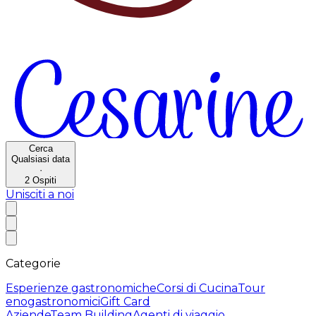
Cerca
Qualsiasi data
·
2
Ospiti
Unisciti a noi
Categorie
Esperienze gastronomiche
Corsi di Cucina
Tour
enogastronomici
Gift Card
Aziende
Team Building
Agenti di viaggio