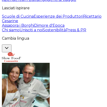
Lasciati ispirare
Scuole di Cucina
Esperienze dei Produttori
Ricettario
Cesarine
Assapora i Borghi
Dimore d'Epoca
Chi siamo
Unisciti a noi
Sostenibilità
Press & PR
Cambia lingua