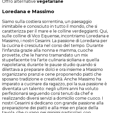
Offro alternative
vegetariane
Loredana e Massimo
Siamo sulla costiera sorrentina, un paesaggio
inimitabile e conosciuto in tutto il mondo, che si
caratterizza per il mare e le colline verdeggianti. Qui,
sulle colline di Vico Equense, incontriamo Loredana e
Massimo, i nostri Cesarini. La passione di Loredana per
la cucina è cresciuta nel corso del tempo. Durante
l'infanzia grazie alla nonna e mamma, cuoche
provette, che le hanno tramandato un mix
stupefacente tra l'arte culinaria siciliana e quella
napoletana; durante le pause studio quando si
dilettava a preparare dolci e ora insieme a Massimo
organizzano pranzi e cene proponendo piatti che
sposano tradizione e creatività. Anche Massimo ha
imparato a cucinare da ragazzo, poi la sua passione è
diventata un talento: negli ultimi anni ha voluto
perfezionarsi seguendo corsi tenuti da chef e
realizzando diversi servizi a domicilio come cuoco. I
nostri Cesarini si dedicano con grande passione alla
preparazione dei piatti e alla mise en place della
tavola, che curano nei minimi particolari, con