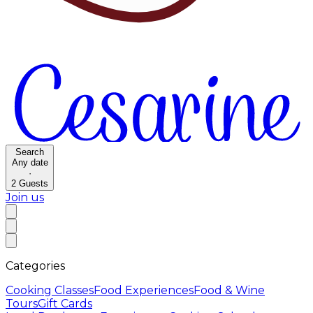
Search
Any date
·
2
Guests
Join us
Categories
Cooking Classes
Food Experiences
Food & Wine
Tours
Gift Cards