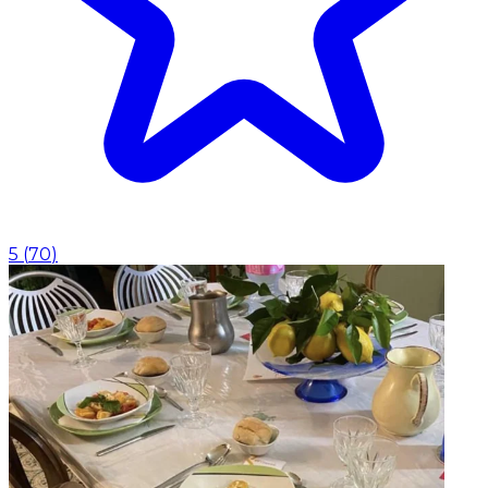
5
(
70
)