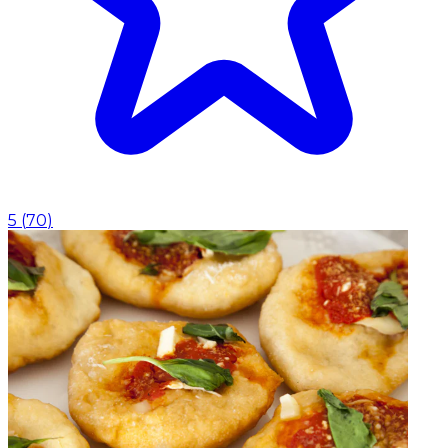
5
(
70
)