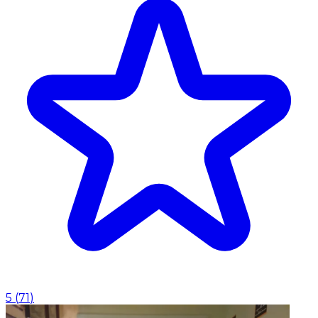
5
(
71
)