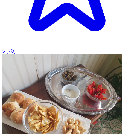
5
(
70
)