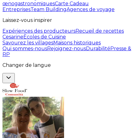
œnogastronomiques
Carte Cadeau
Entreprises
Team Building
Agences de voyage
Laissez-vous inspirer
Expériences des producteurs
Recueil de recettes
Cesarine
Ècoles de Cuisine
Savourez les villages
Maisons historiques
Qui sommes-nous
Rejoignez-nous
Durabilité
Presse &
RP
Changer de langue