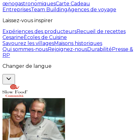
œnogastronomiques
Carte Cadeau
Entreprises
Team Building
Agences de voyage
Laissez-vous inspirer
Expériences des producteurs
Recueil de recettes
Cesarine
Ècoles de Cuisine
Savourez les villages
Maisons historiques
Qui sommes-nous
Rejoignez-nous
Durabilité
Presse &
RP
Changer de langue