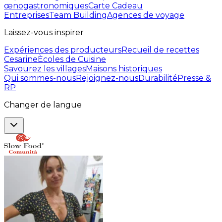
œnogastronomiques
Carte Cadeau
Entreprises
Team Building
Agences de voyage
Laissez-vous inspirer
Expériences des producteurs
Recueil de recettes
Cesarine
Ècoles de Cuisine
Savourez les villages
Maisons historiques
Qui sommes-nous
Rejoignez-nous
Durabilité
Presse &
RP
Changer de langue