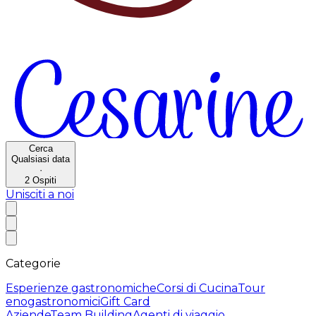
Cerca
Qualsiasi data
·
2
Ospiti
Unisciti a noi
Categorie
Esperienze gastronomiche
Corsi di Cucina
Tour
enogastronomici
Gift Card
Aziende
Team Building
Agenti di viaggio