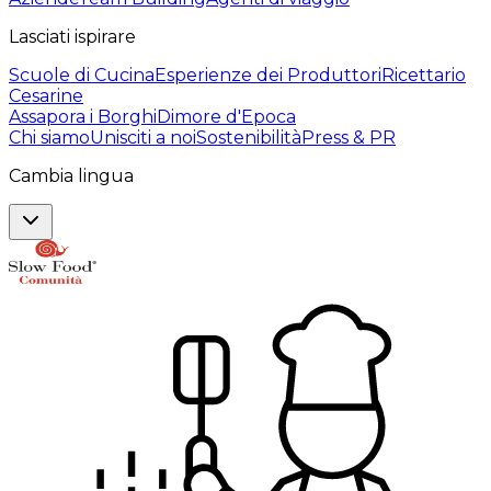
Lasciati ispirare
Scuole di Cucina
Esperienze dei Produttori
Ricettario
Cesarine
Assapora i Borghi
Dimore d'Epoca
Chi siamo
Unisciti a noi
Sostenibilità
Press & PR
Cambia lingua