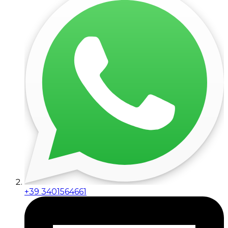
+39 3401564661