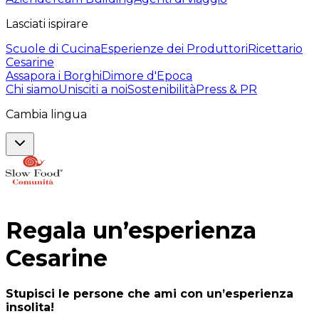
Lasciati ispirare
Scuole di Cucina
Esperienze dei Produttori
Ricettario
Cesarine
Assapora i Borghi
Dimore d'Epoca
Chi siamo
Unisciti a noi
Sostenibilità
Press & PR
Cambia lingua
Regala un’esperienza
Cesarine
Stupisci le persone che ami con un’esperienza
insolita!