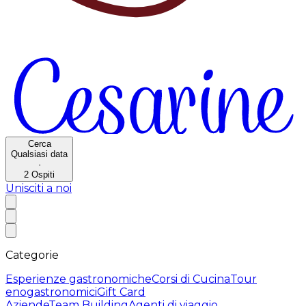
Cerca
Qualsiasi data
·
2
Ospiti
Unisciti a noi
Categorie
Esperienze gastronomiche
Corsi di Cucina
Tour
enogastronomici
Gift Card
Aziende
Team Building
Agenti di viaggio