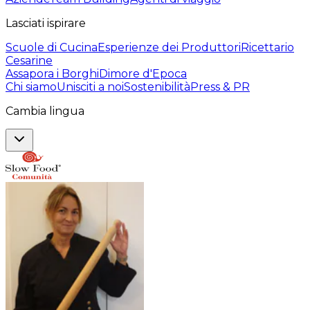
Lasciati ispirare
Scuole di Cucina
Esperienze dei Produttori
Ricettario
Cesarine
Assapora i Borghi
Dimore d'Epoca
Chi siamo
Unisciti a noi
Sostenibilità
Press & PR
Cambia lingua