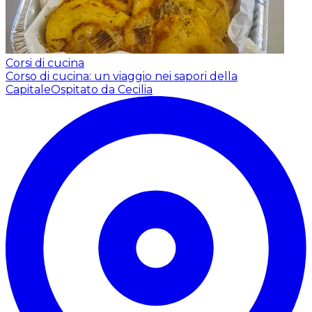
Corsi di cucina
Corso di cucina: un viaggio nei sapori della
Capitale
Ospitato da Cecilia