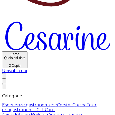
Cerca
Qualsiasi data
·
2
Ospiti
Unisciti a noi
Categorie
Esperienze gastronomiche
Corsi di Cucina
Tour
enogastronomici
Gift Card
Aziende
Team Building
Agenti di viaggio