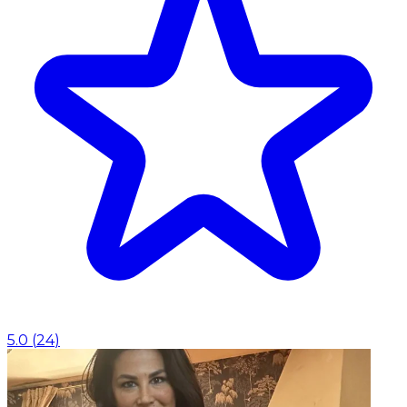
5.0
(
24
)