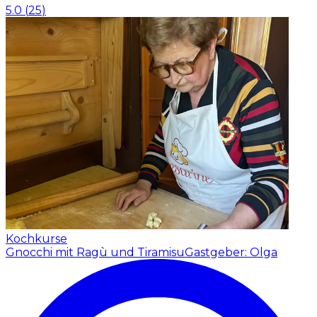
5.0
(
25
)
Kochkurse
Gnocchi mit Ragù und Tiramisu
Gastgeber: Olga