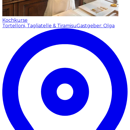
Kochkurse
Tortelloni, Tagliatelle & Tiramisu
Gastgeber: Olga