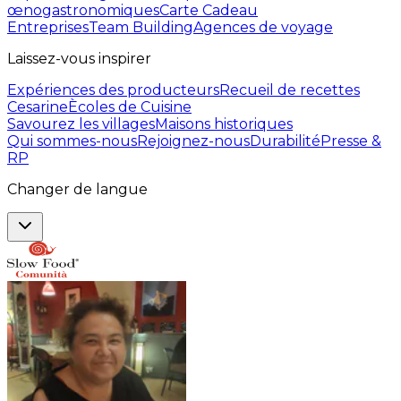
œnogastronomiques
Carte Cadeau
Entreprises
Team Building
Agences de voyage
Laissez-vous inspirer
Expériences des producteurs
Recueil de recettes
Cesarine
Ècoles de Cuisine
Savourez les villages
Maisons historiques
Qui sommes-nous
Rejoignez-nous
Durabilité
Presse &
RP
Changer de langue