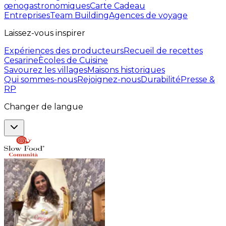
œnogastronomiques
Carte Cadeau
Entreprises
Team Building
Agences de voyage
Laissez-vous inspirer
Expériences des producteurs
Recueil de recettes
Cesarine
Ècoles de Cuisine
Savourez les villages
Maisons historiques
Qui sommes-nous
Rejoignez-nous
Durabilité
Presse &
RP
Changer de langue