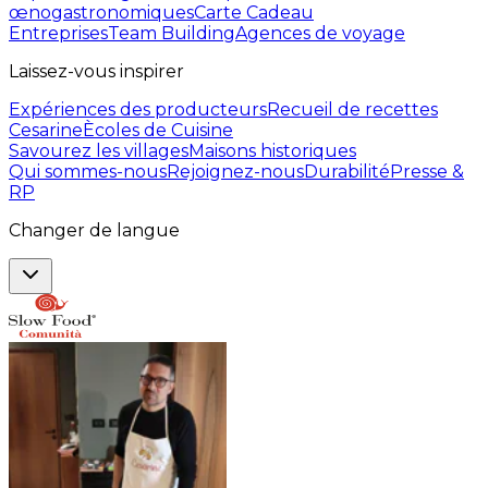
œnogastronomiques
Carte Cadeau
Entreprises
Team Building
Agences de voyage
Laissez-vous inspirer
Expériences des producteurs
Recueil de recettes
Cesarine
Ècoles de Cuisine
Savourez les villages
Maisons historiques
Qui sommes-nous
Rejoignez-nous
Durabilité
Presse &
RP
Changer de langue