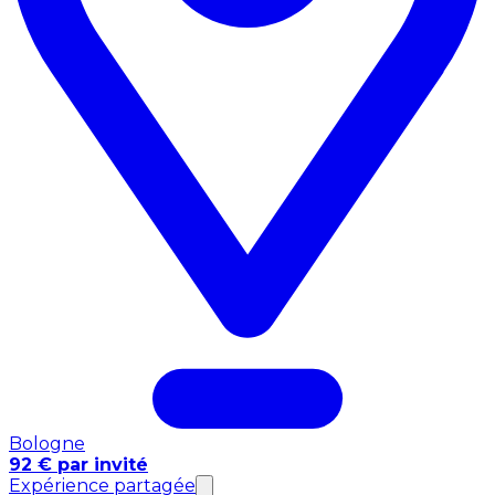
Bologne
92 € par invité
Expérience partagée