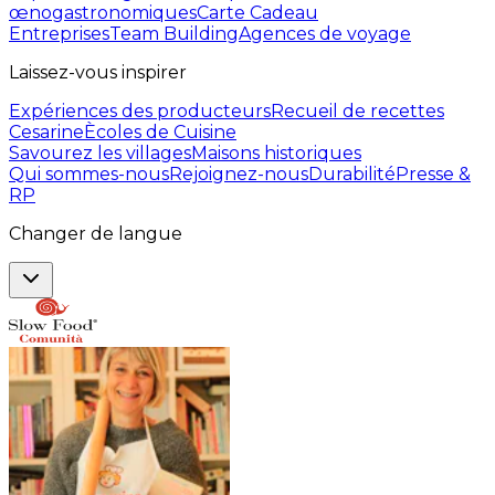
œnogastronomiques
Carte Cadeau
Entreprises
Team Building
Agences de voyage
Laissez-vous inspirer
Expériences des producteurs
Recueil de recettes
Cesarine
Ècoles de Cuisine
Savourez les villages
Maisons historiques
Qui sommes-nous
Rejoignez-nous
Durabilité
Presse &
RP
Changer de langue