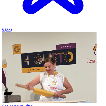
5
(
35
)