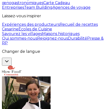
œnogastronomiques
Carte Cadeau
Entreprises
Team Building
Agences de voyage
Laissez-vous inspirer
Expériences des producteurs
Recueil de recettes
Cesarine
Ècoles de Cuisine
Savourez les villages
Maisons historiques
Qui sommes-nous
Rejoignez-nous
Durabilité
Presse &
RP
Changer de langue