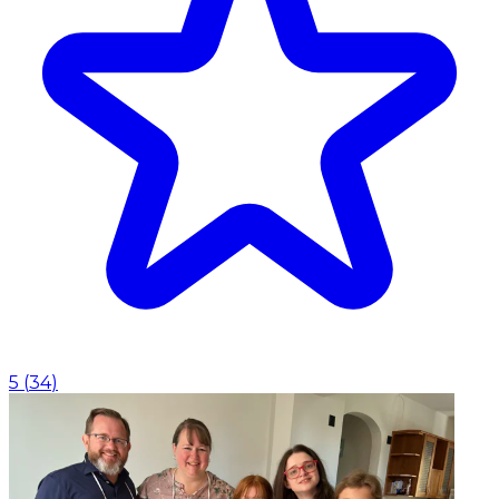
5
(
34
)