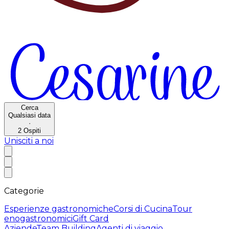
Cerca
Qualsiasi data
·
2
Ospiti
Unisciti a noi
Categorie
Esperienze gastronomiche
Corsi di Cucina
Tour
enogastronomici
Gift Card
Aziende
Team Building
Agenti di viaggio