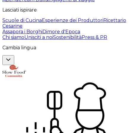
Lasciati ispirare
Scuole di Cucina
Esperienze dei Produttori
Ricettario
Cesarine
Assapora i Borghi
Dimore d'Epoca
Chi siamo
Unisciti a noi
Sostenibilità
Press & PR
Cambia lingua